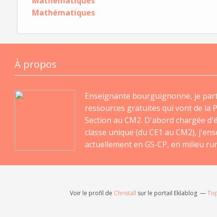
Mathématiques
Mathématiques
À propos
Enseignante bourguignonne, je par
ressources gratuites qui vont de la P
Section au CM2. D'abord chargée d'
classe unique (du CE1 au CM2), j'en
actuellement en GS-CP, en milieu rur
Voir le profil de
Christall
sur le portail Eklablog
Top