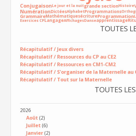
Conjugaison
grande section
Le jour et la nuit
Histoire
Numération
Dictées
Programmations
Alphabet
Orthog
Grammaire
Programmation
Mathématiques
écriture
L
Langage
apprentissage
Rit
Exercices CP
Affichages
Danse
TOUTES L
Récapitulatif / Jeux divers
Récapitulatif / Ressources du CP au CE2
Récapitulatif / Ressources en CM1-CM2
Récapitulatif / S'organiser de la Maternelle au
Récapitulatif / Tout sur la Maternelle
TOUTES LES
2026
Août
(2)
Juillet
(6)
Janvier
(2)