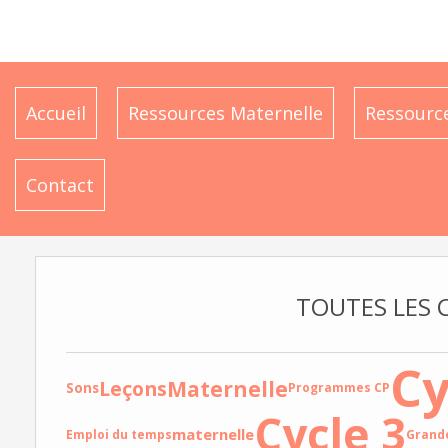
Accueil
Ressources Maternelle
Ressource
Contact
TOUTES LES 
Cy
Maternelle
Leçons
Sons
Programmes CP
Cycle 3
maternelle
Emploi du temps
Grande