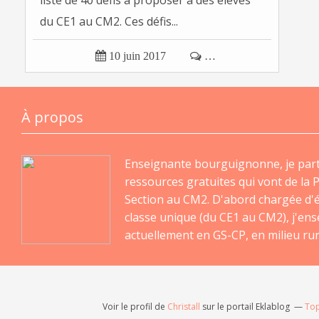
liste de 40 défis à proposer à des élèves
du CE1 au CM2. Ces défis...

10 juin 2017

…
À propos
Enseignante bourguignonne, je par
ressources gratuites qui vont de la P
Section au CM2. D'abord chargée d'
classe unique (du CE1 au CM2), j'en
actuellement en GS-CP, en milieu rur
Voir le profil de
Christall
sur le portail Eklablog
Top