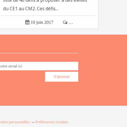
liste de 40 défis à proposer à des élèves
du CE1 au CM2. Ces défis...

10 juin 2017

…
nnées personnelles
Préférences cookies