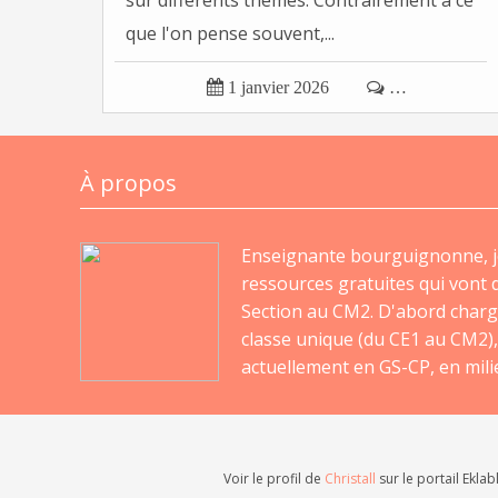
sur différents thèmes. Contrairement à ce
que l'on pense souvent,...

1 janvier 2026

…
À propos
Enseignante bourguignonne, j
ressources gratuites qui vont d
Section au CM2. D'abord charg
classe unique (du CE1 au CM2),
actuellement en GS-CP, en milie
Voir le profil de
Christall
sur le portail Eklab