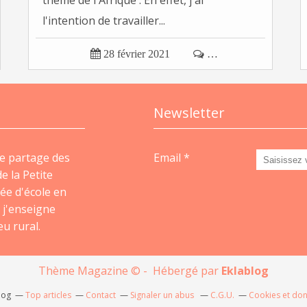
thème de l'Afrique . En effet, j'ai
l'intention de travailler...

28 février 2021

…
Newsletter
e partage des
Email
e la Petite
ée d'école en
 j'enseigne
u rural.
Thème Magazine © - Hébergé par
Eklablog
log
Top articles
Contact
Signaler un abus
C.G.U.
Cookies et do