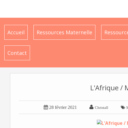
Accueil
Ressources Maternelle
Ressource
Contact
L'Afrique / 


28 février 2021

Christall
M