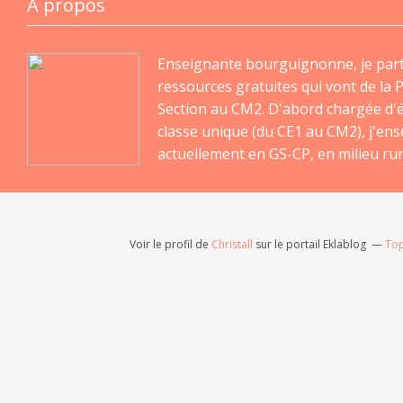
À propos
Enseignante bourguignonne, je par
ressources gratuites qui vont de la P
Section au CM2. D'abord chargée d'
classe unique (du CE1 au CM2), j'en
actuellement en GS-CP, en milieu rur
Voir le profil de
Christall
sur le portail Eklablog
Top