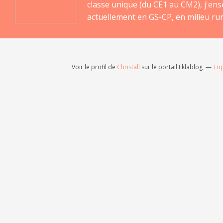
classe unique (du CE1 au CM2), j'en
actuellement en GS-CP, en milieu rur
Voir le profil de
Christall
sur le portail Eklablog
Top