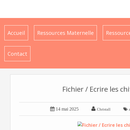
Accueil
Ressources Maternelle
Ressource
Contact
Fichier / Ecrire les c


14 mai 2025

Christall