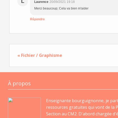
L
Laurence
20/09/2021 19:18
Merci beaucoup; Cela va bien m'aider
Répondre
« Fichier / Graphisme
À propos
Enseignante bourguignonne, je par
ressources gratuites qui vont de la P
Section au CM2. D'abord chargée d'