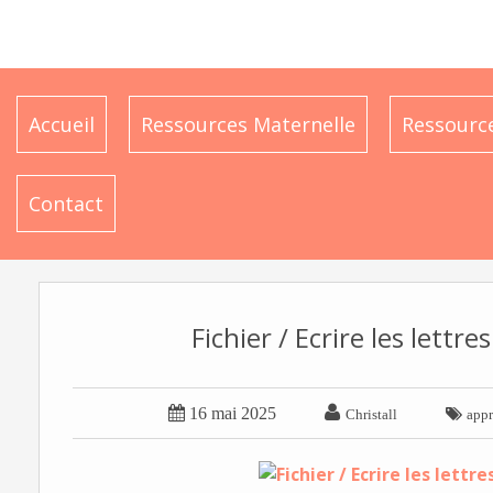
Accueil
Ressources Maternelle
Ressource
Contact
Fichier / Ecrire les lettr


16 mai 2025

Christall
appr