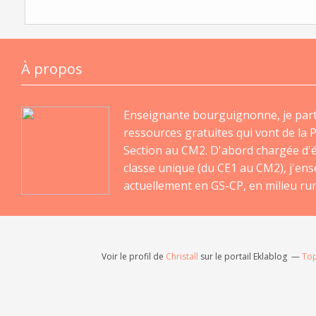
À propos
Enseignante bourguignonne, je par
ressources gratuites qui vont de la P
Section au CM2. D'abord chargée d'
classe unique (du CE1 au CM2), j'en
actuellement en GS-CP, en milieu rur
Voir le profil de
Christall
sur le portail Eklablog
Top