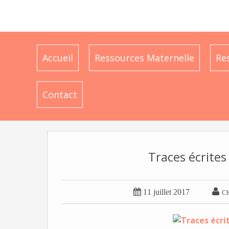
Accueil
Ressources Maternelle
Re
Contact
Traces écrite


11 juillet 2017
Ch