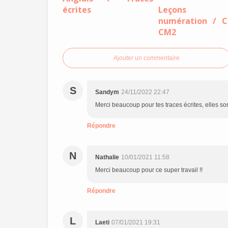
écrites
Leçons
numération / 
CM2
Ajouter un commentaire
S
Sandym
24/11/2022 22:47
Merci beaucoup pour tes traces écrites, elles son
Répondre
N
Nathalie
10/01/2021 11:58
Merci beaucoup pour ce super travail !!
Répondre
L
Laeti
07/01/2021 19:31