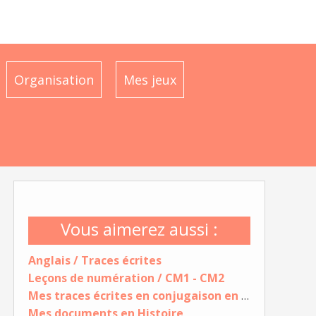
Organisation
Mes jeux
Vous aimerez aussi :
Anglais / Traces écrites
Leçons de numération / CM1 - CM2
Mes traces écrites en conjugaison en CE1-CE2
Mes documents en Histoire