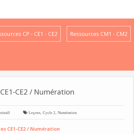
ssources CP - CE1 - CE2
Ressources CM1 - CM2
s CE1-CE2 / Numération

,
,
ristall
Leçons
Cycle 2
Numération