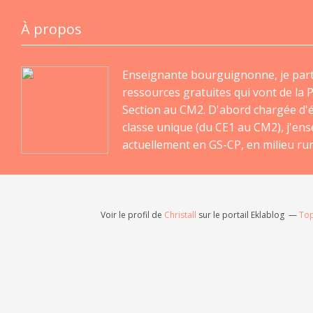
À propos
Enseignante bourguignonne, je par
ressources gratuites qui vont de la P
Section au CM2. D'abord chargée d'
classe unique (du CE1 au CM2), j'en
actuellement en GS-CP, en milieu rur
Voir le profil de
Christall
sur le portail Eklablog
Top