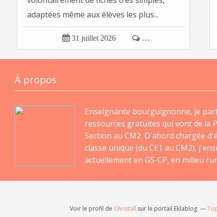
volontairement de fiches très simples,
adaptées même aux élèves les plus...

31 juillet 2026

…
À propos
Enseignante bourguignonne, je par
ressources gratuites qui vont de la P
Section au CM2. D'abord chargée d'
classe unique (du CE1 au CM2), j'en
actuellement en GS-CP, en milieu rur
Voir le profil de
Christall
sur le portail Eklablog
Top