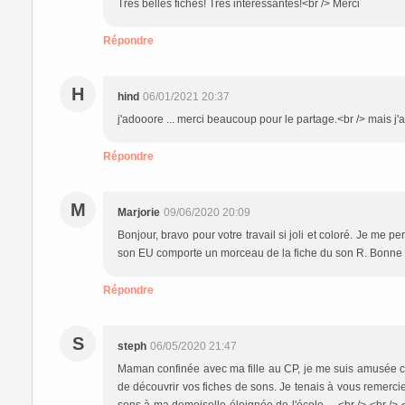
Très belles fiches! Très intéressantes!<br /> Merci
Répondre
H
hind
06/01/2021 20:37
j'adooore ... merci beaucoup pour le partage.<br /> mais j'a
Répondre
M
Marjorie
09/06/2020 20:09
Bonjour, bravo pour votre travail si joli et coloré. Je me pe
son EU comporte un morceau de la fiche du son R. Bonne 
Répondre
S
steph
06/05/2020 21:47
Maman confinée avec ma fille au CP, je me suis amusée ce 
de découvrir vos fiches de sons. Je tenais à vous remercie