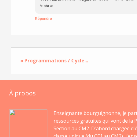
sons à ma demoiselle éloignée de l'école... <br /> <br /
/> <br />
Répondre
« Programmations / Cycle...
À propos
Enseignante bourguignonne, je par
ressources gratuites qui vont de la P
Section au CM2. D'abord chargée d'
classe unique (du CE1 au CM2), j'en