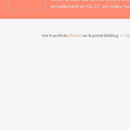
actuellement en GS-CP, en milieu rur
Voir le profil de
Christall
sur le portail Eklablog
Top