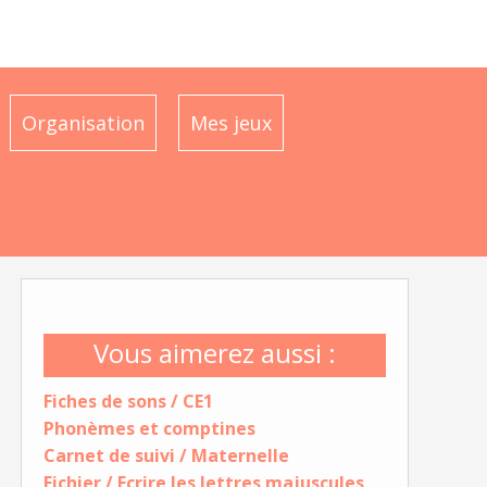
Organisation
Mes jeux
Vous aimerez aussi :
Fiches de sons / CE1
Phonèmes et comptines
Carnet de suivi / Maternelle
Fichier / Ecrire les lettres majuscules et cursives