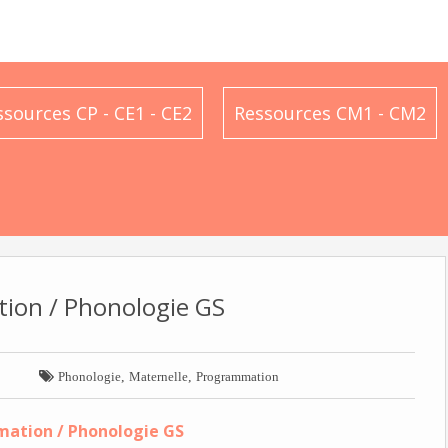
ssources CP - CE1 - CE2
Ressources CM1 - CM2
ion / Phonologie GS

,
,
Phonologie
Maternelle
Programmation