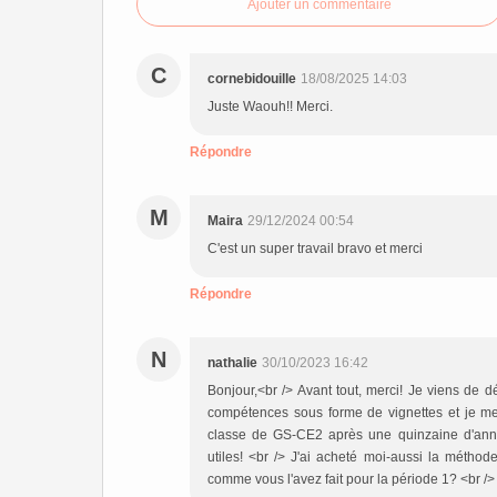
Ajouter un commentaire
C
cornebidouille
18/08/2025 14:03
Juste Waouh!! Merci.
Répondre
M
Maira
29/12/2024 00:54
C'est un super travail bravo et merci
Répondre
N
nathalie
30/10/2023 16:42
Bonjour,<br /> Avant tout, merci! Je viens de dé
compétences sous forme de vignettes et je me
classe de GS-CE2 après une quinzaine d'anné
utiles! <br /> J'ai acheté moi-aussi la méthod
comme vous l'avez fait pour la période 1? <br /