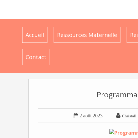
Accueil
Ressources Maternelle
Re
Contact
Programmat


2 août 2023
Christall