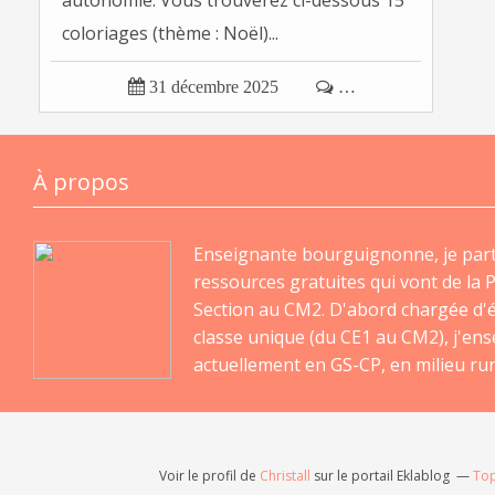
autonomie. Vous trouverez ci-dessous 15
coloriages (thème : Noël)...

31 décembre 2025

…
À propos
Enseignante bourguignonne, je par
ressources gratuites qui vont de la P
Section au CM2. D'abord chargée d'
classe unique (du CE1 au CM2), j'en
actuellement en GS-CP, en milieu rur
Voir le profil de
Christall
sur le portail Eklablog
Top