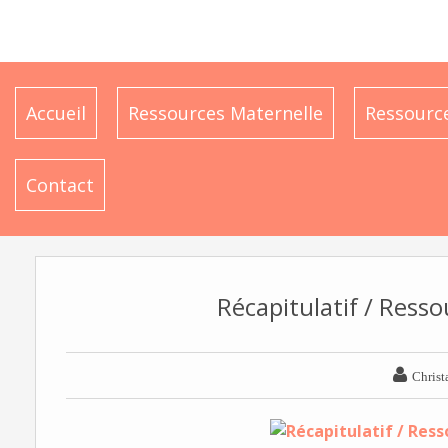
Accueil
Ressources Maternelle
Ressource
Contact
Récapitulatif / Ress

Christ