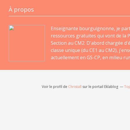
À propos
Enseignante bourguignonne, je par
ressources gratuites qui vont de la P
Section au CM2. D'abord chargée d'
classe unique (du CE1 au CM2), j'en
actuellement en GS-CP, en milieu rur
Voir le profil de
Christall
sur le portail Eklablog
Top