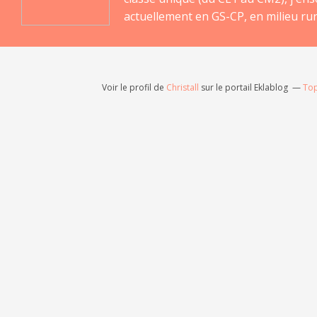
actuellement en GS-CP, en milieu rur
Voir le profil de
Christall
sur le portail Eklablog
Top