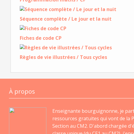
Séquence complète / Le jour et la nuit
Fiches de code CP
Règles de vie illustrées / Tous cycles
À propos
Enseignante bourguignonne, je par
ressources gratuites qui vont de la P
Section au CM2. D'abord chargée d'
classe unique (du CE1 au CM2), j'en