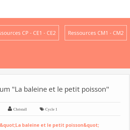
ssources CP - CE1 - CE2
Ressources CM1 - CM2
m "La baleine et le petit poisson"


Christall
Cycle 1