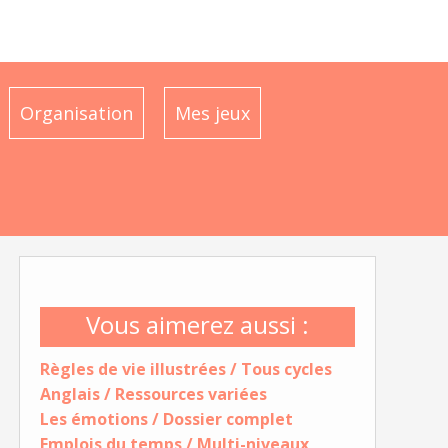
Organisation
Mes jeux
Vous aimerez aussi :
Règles de vie illustrées / Tous cycles
Anglais / Ressources variées
Les émotions / Dossier complet
Emplois du temps / Multi-niveaux