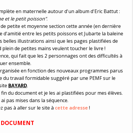
plète en maternelle autour d'un album d'Eric Battut :
ne et le petit poisson"
.
es de petite et moyenne section cette année (en dernière
e d'amitié entre les petits poissons et Jubarte la baleine
s belles illustrations ainsi que les pages plastifiées de
plein de petites mains veulent toucher le livre !
ence, qui fait que les 2 personnages ont des difficultés à
ouer ensemble.
ai organisée en fonction des nouveaux programmes parus
ée du travail formidable suggéré par une PEMF sur le
site
BAYARD
.
a fin du document et je les ai plastifiées pour mes élèves.
es ai pas mises dans la séquence.
z pas à aller sur le site à
cette adresse
!
E DOCUMENT