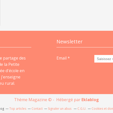
Newsletter
e partage des
Email
e la Petite
ée d'école en
 j'enseigne
u rural.
Thème Magazine © - Hébergé par
Eklablog
log
Top articles
Contact
Signaler un abus
C.G.U.
Cookies et do