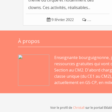
thème du cirque et notamment des
clowns. Ces activités, réalisables...

9 février 2022

…
À propos
Enseignante bourguignonne, j
ressources gratuites qui vont d
Section au CM2. D'abord charg
classe unique (du CE1 au CM2),
actuellement en GS-CP, en milie
Voir le profil de
Christall
sur le portail Eklab