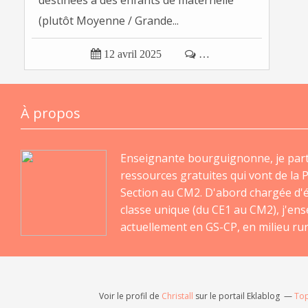
destinées à des enfants de maternelle
(plutôt Moyenne / Grande...

12 avril 2025

…
À propos
Enseignante bourguignonne, je par
ressources gratuites qui vont de la P
Section au CM2. D'abord chargée d'
classe unique (du CE1 au CM2), j'en
actuellement en GS-CP, en milieu rur
Voir le profil de
Christall
sur le portail Eklablog
Top