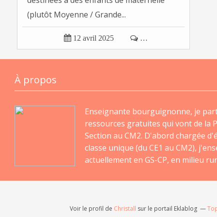
destinées à des enfants de maternelle
(plutôt Moyenne / Grande...

12 avril 2025

…
À propos
Enseignante bourguignonne, je par
ressources gratuites qui vont de la P
Section au CM2. D'abord chargée d'
classe unique (du CE1 au CM2), j'en
actuellement en GS-CP, en milieu rur
Voir le profil de
Christall
sur le portail Eklablog
Top