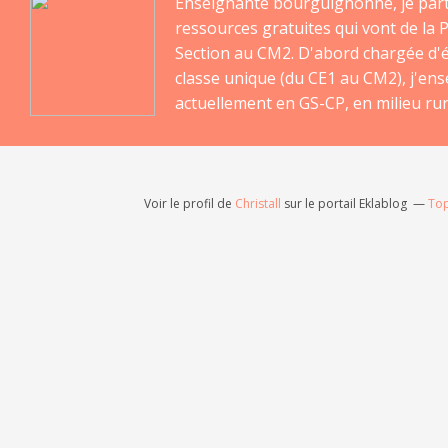
Enseignante bourguignonne, je par
ressources gratuites qui vont de la P
Section au CM2. D'abord chargée d'
classe unique (du CE1 au CM2), j'en
actuellement en GS-CP, en milieu rur
Voir le profil de
Christall
sur le portail Eklablog
Top