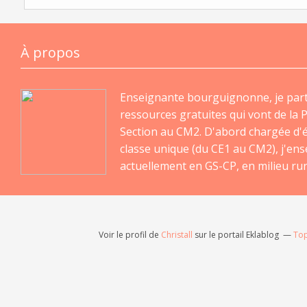
À propos
Enseignante bourguignonne, je par
ressources gratuites qui vont de la P
Section au CM2. D'abord chargée d'
classe unique (du CE1 au CM2), j'en
actuellement en GS-CP, en milieu rur
Voir le profil de
Christall
sur le portail Eklablog
Top