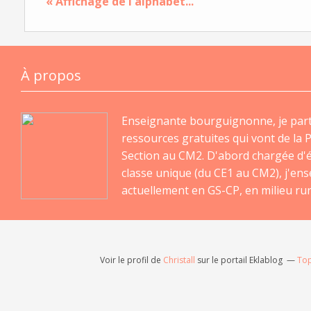
« Affichage de l'alphabet...
À propos
Enseignante bourguignonne, je par
ressources gratuites qui vont de la P
Section au CM2. D'abord chargée d'
classe unique (du CE1 au CM2), j'en
actuellement en GS-CP, en milieu rur
Voir le profil de
Christall
sur le portail Eklablog
Top