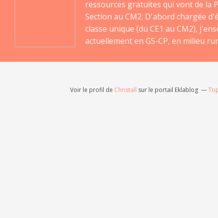
ressources gratuites qui vont de la P
Section au CM2. D'abord chargée d'
classe unique (du CE1 au CM2), j'en
actuellement en GS-CP, en milieu rur
Voir le profil de
Christall
sur le portail Eklablog
Top