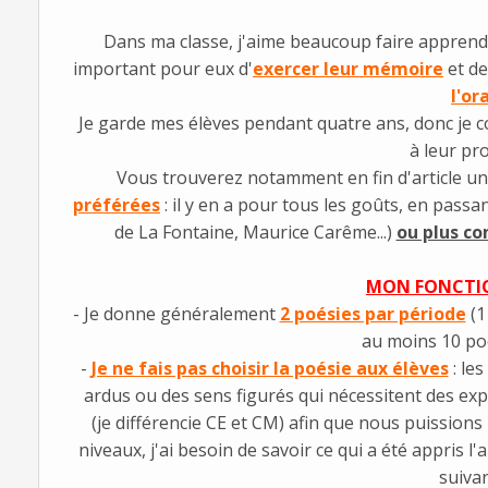
Dans ma classe, j'aime beaucoup faire appren
important pour eux d'
exercer leur mémoire
et d
l'or
Je garde mes élèves pendant quatre ans, donc je 
à leur pr
Vous trouverez notamment en fin d'article u
préférées
: il y en a pour tous les goûts, en passa
de La Fontaine, Maurice Carême...)
ou plus c
MON FONCTI
- Je donne généralement
2 poésies par période
(1
au moins 10 poé
-
Je ne fais pas choisir la poésie aux élèves
: le
ardus ou des sens figurés qui nécessitent des exp
(je différencie CE et CM) afin que nous puissions l
niveaux, j'ai besoin de savoir ce qui a été appris 
suivan