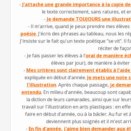
-
J'attache une grande importance à la copie de
le texte correctement, sans ratures, et 
-
Je demande TOUJOURS une illustrat
- Il m'arrive, quand je peux prendre mes élèves
poésie
. J'écris des phrases au tableau, nous les r
J'insiste sur le fait qu'un texte poétique "se vit". I
réciter de faç
- Je fais passer les élèves à l'
oral de manière éc
élèves par jour), de manière à éviter 
-
Mes critères sont clairement établis à l'aide 
expliquée en début d'année.
Je mets une note su
l'illustration
. Après chaque passage,
je demand
entendu
. En milieu d'année, beaucoup sont capab
la diction de leurs camarades, ainsi que sur leurs
travail sur l'illustration en arts plastiques : en e
faire en début d'année, ou à la bâcler. Au fur et
deviennent plus soignés et il m'est arr
-
En fin d'année, j'aime bien demander aux él