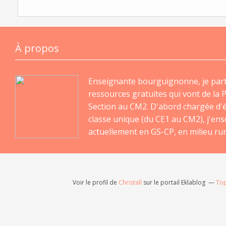
À propos
Enseignante bourguignonne, je par
ressources gratuites qui vont de la P
Section au CM2. D'abord chargée d'
classe unique (du CE1 au CM2), j'en
actuellement en GS-CP, en milieu rur
Voir le profil de
Christall
sur le portail Eklablog
Top