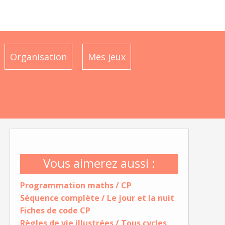
Organisation
Mes jeux
Vous aimerez aussi :
Programmation maths / CP
Séquence complète / Le jour et la nuit
Fiches de code CP
Règles de vie illustrées / Tous cycles