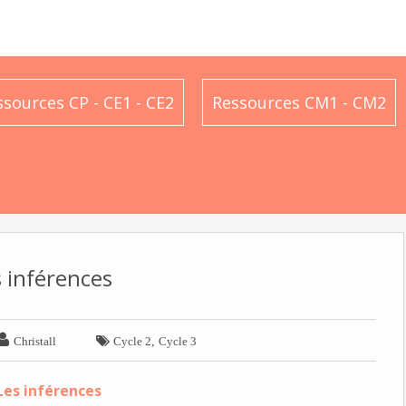
ssources CP - CE1 - CE2
Ressources CM1 - CM2
 inférences


,
Christall
Cycle 2
Cycle 3