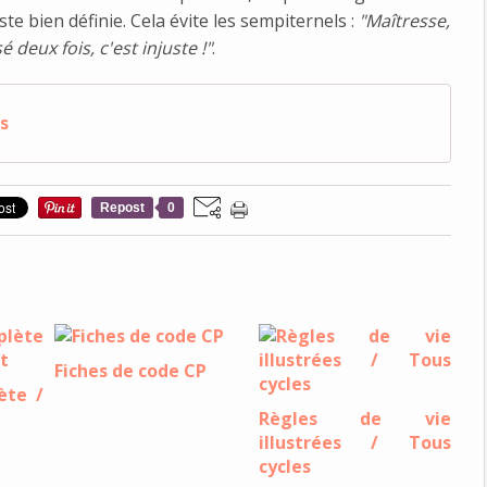
ste bien définie. Cela évite les sempiternels :
"Maîtresse,
é deux fois, c'est injuste !"
.
s
Repost
0
Fiches de code CP
ète /
Règles de vie
illustrées / Tous
cycles